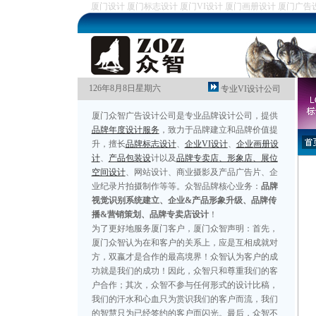
厦门设计 厦门标志设计 厦门VI设计 厦门画册设计 厦门广告
126年8月8日星期六
专业VI设计公司
厦门众智广告设计公司是专业品牌设计公司，提供
品牌年度设计服务
，致力于品牌建立和品牌价值提
升，擅长
品牌标志设计
、
企业VI设计
、
企业画册设
计
、
产品包装设
计以及
品牌专卖店、形象店、展位
空间设计
、网站设计、商业摄影及产品广告片、企
业纪录片拍摄制作等等。众智品牌核心业务：
品牌
视觉识别系统建立、企业&产品形象升级、品牌传
播&营销策划、品牌专卖店设计
！
为了更好地服务厦门客户，厦门众智声明：首先，
厦门众智认为在和客户的关系上，应是互相成就对
方，双嬴才是合作的最高境界！众智认为客户的成
功就是我们的成功！因此，众智只和尊重我们的客
户合作；其次，众智不参与任何形式的设计比稿，
我们的汗水和心血只为赏识我们的客户而流，我们
的智慧只为已经签约的客户而闪光。最后，众智不